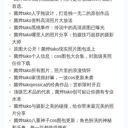
首选。
菌烨tako人字拖设计，打造独一无二的原创作品
菌烨tako资料高清照片大放送
菌烨tako黑桃事件：传说中的高清原图已曝光
菌烨tako哪里人的照片分享：拍摄技巧超群的摄影
大师
原图大公开！菌烨tako现实照片图包送上
菌烨tako个人信息：cos图包大合集，封面级美照
任你下载
菌烨tako所有图片，照片里的浪漫情怀
菌烨tako家境很好嘛，一波cos更新来袭
菌烨takojessica的经典作品：赏析限时开启
顶级艺术品的代表，菌烨tako创可贴让你拥有专业
水准
菌烨tako与摄影之美的碰撞，给你带来最完美的照
片分享
菌烨tako八重神子cos图包更新：角色扮演的神秘
和乐趣，每一款都值得拥有。