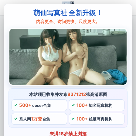
萌仙写真社 全新升级！
内容更全、访问更快、尺度更大。
主页
菌烨tako
快来看看！菌烨takocos图片大全精品合
集即将上架，期待你的到来
菌烨tako是一位备受喜爱的cos博主，这样的带有菌烨式
风格的cosplay图片，使得她的作品在细节方面更加完
美。她的作品和日常生活的分享都展现出她对生活的热爱
和对cosplay的执着追求，许多支持者已经在期待中了，
8371212
本站现已收集并发布
张高清原图
快来加入我们，菌烨tako将会有精美的cosplay图片合集
500+
100+
coser合集
知名写真机构
上架。源于她独特的“菌式”风格，她的作品总是令人惊
1万套
100+
叹。
秀人网
合集
丝足写真机构
受到了许多粉丝的追捧和喜爱，表达出更多美的形式。菌
未满18岁禁止浏览