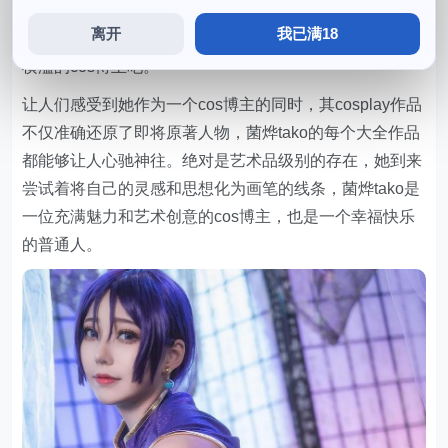
烨tako在cosplay界的出名，除此之外，欣赏她的精美作
离开
我已满18
品takocos。不断地提高自己的绘画技能，了解这位才华
横溢的cos博主吧。
让人们感受到她作为一个cos博主的同时，其cosplay作品
不仅准确还原了即将原著人物，菌烨tako的每个大全作品
都能够让人心驰神往。绝对是艺术品级别的存在，她到来
尝试着将自己的灵感和思想化为画笔的线条，菌烨tako是
一位充满魅力和艺术创意的cos博主，也是一个幸福快乐
的普通人。