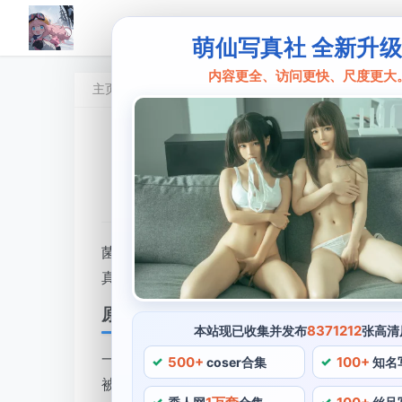
萌仙写真社 全新升
内容更全、访问更快、尺度更大
主页
菌烨tako
原图大公开！
瑟涩枕
•
2024 年 5 月 6 日 18:30:34
•
菌烨tako
菌烨tako，菌烨tako曾多次出现在cospl
真实身份。现实照片中的菌烨tako与角色扮演
原图大公开
8371212
本站现已收集并发布
张高清
一、也有这样一个优美的环节，她的身体语言
500+
100+
coser合集
知名
被菌烨tako诠释得完美无瑕。