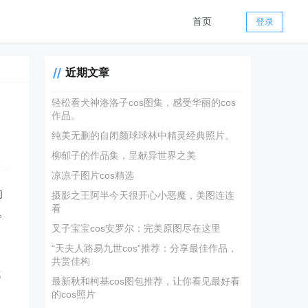
首页
登录
近期文章
轻松看犬神洛洛子cos图集，感受华丽的cos
作品。
纯美无删的自闭颜球球林中精灵经典照片。
柳郁子的作品集，呈献异世界之美
凉凉子图片cos精选
的
摄影之王阿半今天很开心小恶魔，美图连连
看
。
叉子宝宝cos安罗尔：完美原图尽在这里
“天夫人路易九世cos”推荐：分享最佳作品，
共赏佳构
都
最新秋和柯基cos图包推荐，让你看见最好看
的cos照片