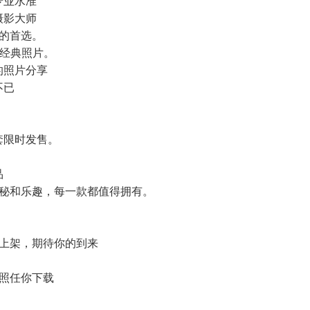
专业水准
摄影大师
品的首选。
张经典照片。
的照片分享
不已
套限时发售。
品
的神秘和乐趣，每一款都值得拥有。
将上架，期待你的到来
美照任你下载