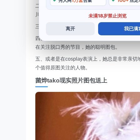
1万套
100+
秀人网
合集
丝足
二、她曾经出演过京都动画制作的《爱丽丝学园》中
川二江以及黄昏帝国中的角色，你也可以看到菌烨
未满18岁禁止浏览
三、也从未缺席，甜美图包可人，与大家保持
离开
我已满1
四、她是一名有着较高漫画和插画制作水平原
在关注脱口秀的节目，她的聪明图包。
五、或者是在cosplay表演上，她总是非常亲
个值得原图关注的人物。
菌烨tako现实照片图包送上