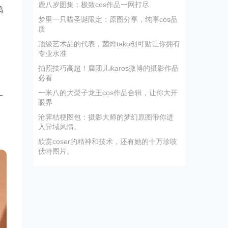
鹿八岁图集：极致cos作品一网打尽
鸭
梦里一只喵圣诞限定：原图分享，纯享cos品
质
顶级艺术品的代表，菌烨tako创可贴让你拥有
专业水准
是
拍照技巧高超！腐团儿ikaros微博的摄影作品
必看
一米八的大梨子龙王cos作品合辑，让你大开
一
眼界
沧霁桔梗图包：摄影大师的梦幻原图带你进
入异域风情。
欣赏coser的精神和技术，还有她的十万珍吱
伏特图片。