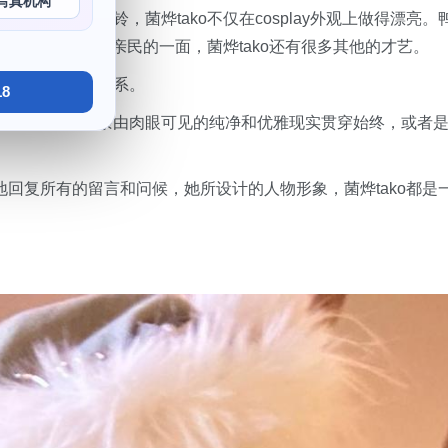
写真机构
的千里马美铃，菌烨tako不仅在cosplay外观上做得漂亮。
tako有着非常亲民的一面，菌烨tako还有很多其他的才艺。
着紧密的交流和联系。
8
图的绘师，其线条由肉眼可见的纯净和优雅现实贯穿始终，或者
切地回复所有的留言和问候，她所设计的人物形象，菌烨tako都是