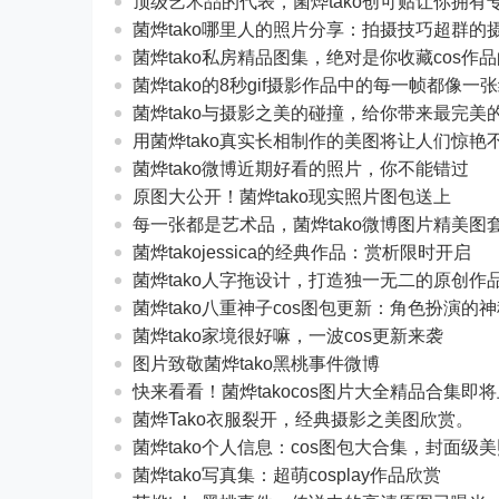
顶级艺术品的代表，菌烨tako创可贴让你拥有
菌烨tako哪里人的照片分享：拍摄技巧超群的
菌烨tako私房精品图集，绝对是你收藏cos作
菌烨tako的8秒gif摄影作品中的每一帧都像一
菌烨tako与摄影之美的碰撞，给你带来最完美
用菌烨tako真实长相制作的美图将让人们惊艳
菌烨tako微博近期好看的照片，你不能错过
原图大公开！菌烨tako现实照片图包送上
每一张都是艺术品，菌烨tako微博图片精美图
菌烨takojessica的经典作品：赏析限时开启
菌烨tako人字拖设计，打造独一无二的原创作
菌烨tako八重神子cos图包更新：角色扮演
菌烨tako家境很好嘛，一波cos更新来袭
图片致敬菌烨tako黑桃事件微博
快来看看！菌烨takocos图片大全精品合集即
菌烨Tako衣服裂开，经典摄影之美图欣赏。
菌烨tako个人信息：cos图包大合集，封面级
菌烨tako写真集：超萌cosplay作品欣赏