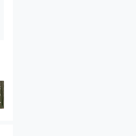
术
中
>