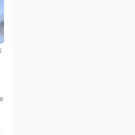
巧
上
。
给