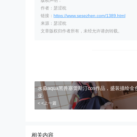
版权声明：
作者：瑟涩枕
链接：
https://www.sesezhen.com/1389.html
来源：瑟涩枕
文章版权归作者所有，未经允许请勿转载。
水淼aqua黑兽塞蕾斯汀cos作品，盛装描绘金
亚
< <上一篇
相关内容