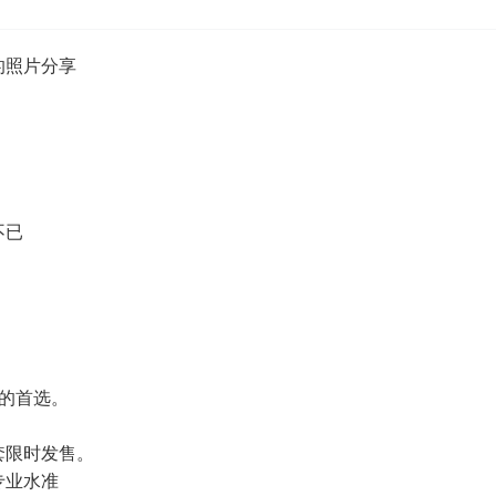
的照片分享
不已
品的首选。
套限时发售。
专业水准