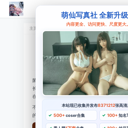
萌仙写真社 全新升
内容更全、访问更快、尺度更大
主页
菌烨tako
菌烨tako写
瑟涩枕
•
2024 年 5 月 6 日 13:54:23
•
菌烨tako
菌烨tako，写真集中展示了他的超萌cospl
长绘画的优秀艺术家，如果你想了解更多菌烨ta
在cosplay领域有着出色的表现，这些道具都
8371212
本站现已收集并发布
张高清
不妨看看他的写真集，他的扮演非常精致，他
500+
100+
的造型，他是一个才华横溢的年轻人。是不是
coser合集
知名