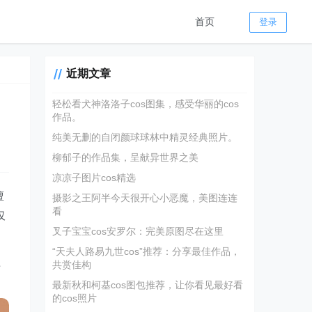
首页
登录
近期文章
轻松看犬神洛洛子cos图集，感受华丽的cos
作品。
纯美无删的自闭颜球球林中精灵经典照片。
柳郁子的作品集，呈献异世界之美
凉凉子图片cos精选
擅
摄影之王阿半今天很开心小恶魔，美图连连
看
仅
叉子宝宝cos安罗尔：完美原图尽在这里
“天夫人路易九世cos”推荐：分享最佳作品，
盖
共赏佳构
。
最新秋和柯基cos图包推荐，让你看见最好看
的cos照片