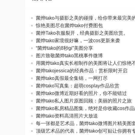
菌烨tako与摄影之美的碰撞，给你带来最完美
惊艳美图尽在菌烨tako付费图包
菌烨Tako衣服裂开，经典摄影之美图欣赏。
菌烨tako家境很好嘛，一波cos更新来袭
“菌烨tako的8秒gi”美图分享
图片致敬菌烨tako黑桃事件微博
用菌烨tako真实长相制作的美图将让人们惊艳
菌烨takojessica的经典作品：赏析限时开启
菌烨tako真假最全集锦，一网打尽
菌烨tako写真集：超萌cosplay作品欣赏
菌烨tako微博近期好看的照片，你不能错过
菌烨tako私人图片原图回顾：美丽的照片之旅
菌烨tako私房精品图集，绝对是你收藏cos作
菌烨tako资料高清照片大放送
每一张都是艺术品，菌烨tako微博图片精美图
顶级艺术品的代表，菌烨tako创可贴让你拥有