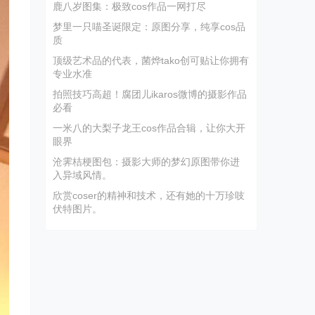
鹿八岁图集：极致cos作品一网打尽
梦里一只喵圣诞限定：原图分享，纯享cos品
质
顶级艺术品的代表，菌烨tako创可贴让你拥有
专业水准
拍照技巧高超！腐团儿ikaros微博的摄影作品
必看
一米八的大梨子龙王cos作品合辑，让你大开
眼界
沧霁桔梗图包：摄影大师的梦幻原图带你进
入异域风情。
欣赏coser的精神和技术，还有她的十万珍吱
伏特图片。