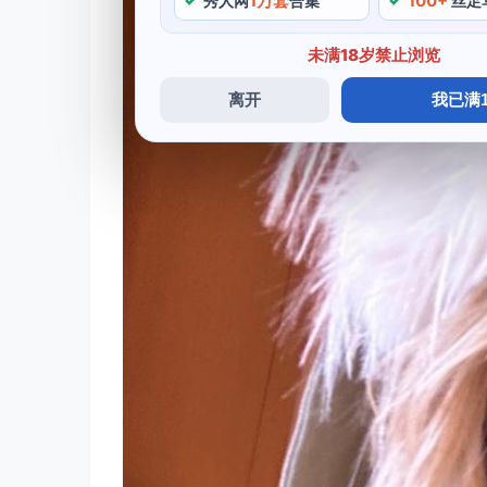
1万套
100+
秀人网
合集
丝足
未满18岁禁止浏览
离开
我已满1