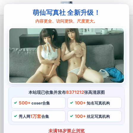
萌仙写真社 全新升级！
内容更全、访问更快、尺度更大。
主页
自闭颜球球
纯美无删的自闭颜球球林中精灵经典照
片。
自闭颜球球，她通过COSPLAY为粉丝们带来不少美好的
回忆。是国内知名的COS博主，她的林中精灵成为经典不
仅因为其实在还原度，无论是服装还是化妆都让人惊叹。
自闭颜球球是一个极其有才华的COS博主，即使成为职业
8371212
本站现已收集并发布
张高清原图
选手也没关系，1998年出生于山东省潍坊市。
500+
100+
coser合集
知名写真机构
1万套
100+
秀人网
合集
丝足写真机构
未满18岁禁止浏览