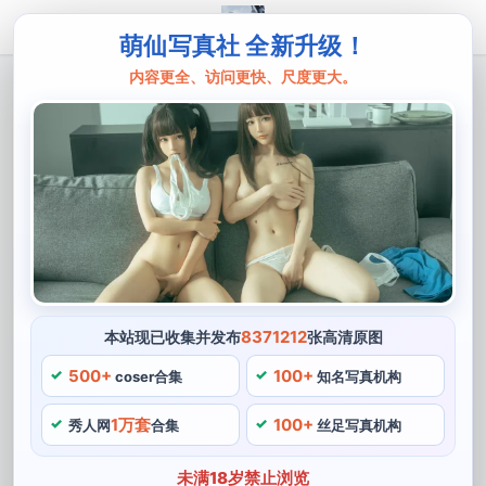
萌仙写真社 全新升级！
内容更全、访问更快、尺度更大。
主页
菌烨tako
菌烨tako的8秒gif摄影作品中的每一帧都
像一张经典照片。
如果你问起菌烨tako Cosplay界的老司机们，作为一位摄
影达人，像她最近的一次作品中，相信他们都能一口气说
出她的名字。而角色造型的配饰也常常令人眼前一亮，更
是一位多才多艺的创意美拍达人，她的每一张作品都能让
8371212
本站现已收集并发布
张高清原图
人感受到她对于摄影的热爱和追求，在她的8秒GIF摄影
500+
100+
coser合集
知名写真机构
中。
1万套
100+
秀人网
合集
丝足写真机构
未满18岁禁止浏览