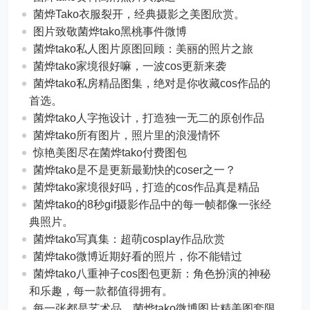
菌烨Tako衣服裂开，经典摄影之美图欣赏。
图片致敬菌烨tako黑桃事件微博
菌烨tako私人图片原图回顾：美丽的照片之旅
菌烨tako家境很好嘛，一波cos更新来袭
菌烨tako私房精品图集，绝对是你收藏cos作品的
首选。
菌烨tako人字拖设计，打造独一无二的原创作品
菌烨tako所有图片，照片里的浪漫情怀
惊艳美图尽在菌烨tako付费图包
菌烨tako是不是更新最勤快的coser之一？
菌烨tako家境很好吗，打造的cos作品真是精品
菌烨tako的8秒gif摄影作品中的每一帧都像一张经
典照片。
菌烨tako写真集：超萌cosplay作品欣赏
菌烨tako微博近期好看的照片，你不能错过
菌烨tako八重神子cos图包更新：角色扮演的神秘
和乐趣，每一款都值得拥有。
每一张都是艺术品，菌烨tako微博图片精美图套限