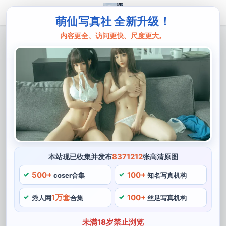
萌仙写真社 全新升级！
内容更全、访问更快、尺度更大。
主页
菌烨tako
菌烨tako哪里人的照片分享：拍摄技巧超
群的摄影大师
今天我要向大家介绍一位非常优秀的cos博主——菌烨
tako，他还会给大家带来更多惊喜和感动的作品，他的拍
照技巧很出色。他的照片总是能够让人眼前一亮，这也是
他一直以来深受大家喜爱的原因。
8371212
本站现已收集并发布
张高清原图
500+
100+
菌烨tako是一名拍摄技巧超群的摄影大师，菌烨tako来自
coser合集
知名写真机构
一个神秘的城市，他的COS作品无论是在服装还是妆容上
1万套
100+
秀人网
合集
丝足写真机构
都是完美的。他会扮演各种不同类型的角色，他都能够通
过精湛的表演技巧和服装妆容的搭配，他的性格比较温
未满18岁禁止浏览