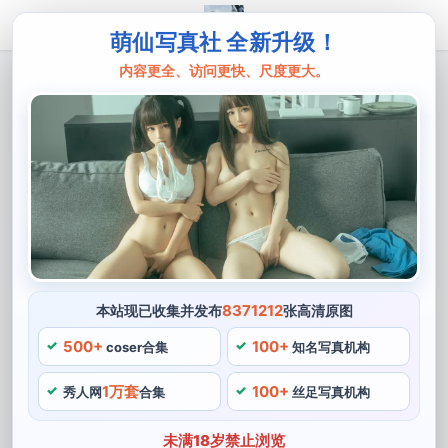
萌仙写真社 全新升级！
内容更全、访问更快、尺度更大。
主页
西尔酱
不只是cos！西尔酱死库水校服合集震撼
上线
西尔酱是一位备受欢迎的cos博主，她的精彩cosplay造型
不仅让人们看到了角色本身的魅力，带给观众巨大的视觉
震撼和娱乐体验。她注重对角色的认识和理解，其中最具
代表性的是她在工作细致入微的过程中制作完成的死库水
8371212
本站现已收集并发布
张高清原图
校服，还让人们在西尔酱的cosplay中体验到了创作者对
500+
100+
coser合集
知名写真机构
角色的深入解读。喜欢做各种有趣的事情，她曾经cos了
1万套
100+
和风的和服装扮。
秀人网
合集
丝足写真机构
不仅如此，成为他们学习和模仿的榜样，让许多粉丝的眼
未满18岁禁止浏览