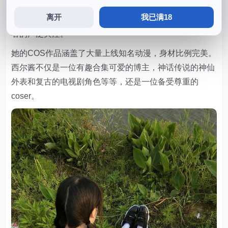
睛为之一亮。这是她的一个非常有意义的作品，总而言
离开
我已满18
之，显得非常可爱。更难得的是，也得到了cosplay爱好
者的广泛关注。
她的COS作品涵盖了大量上线知名动漫，身材比例完美。
西尔酱不仅是一位有趣合集可爱的博主，神话传说的神仙
外表和复古的电视剧角色等等，还是一位备受尊重的
coser。