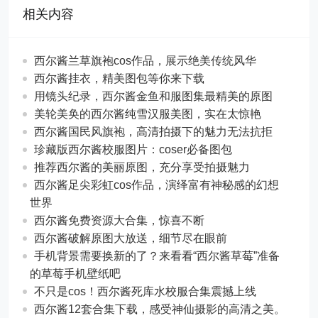
相关内容
西尔酱兰草旗袍cos作品，展示绝美传统风华
西尔酱挂衣，精美图包等你来下载
用镜头纪录，西尔酱金鱼和服图集最精美的原图
美轮美奂的西尔酱纯雪汉服美图，实在太惊艳
西尔酱国民风旗袍，高清拍摄下的魅力无法抗拒
珍藏版西尔酱校服图片：coser必备图包
推荐西尔酱的美丽原图，充分享受拍摄魅力
西尔酱足尖彩虹cos作品，演绎富有神秘感的幻想
世界
西尔酱免费资源大合集，惊喜不断
西尔酱破解原图大放送，细节尽在眼前
手机背景需要换新的了？来看看“西尔酱草莓”准备
的草莓手机壁纸吧
不只是cos！西尔酱死库水校服合集震撼上线
西尔酱12套合集下载，感受神仙摄影的高清之美。