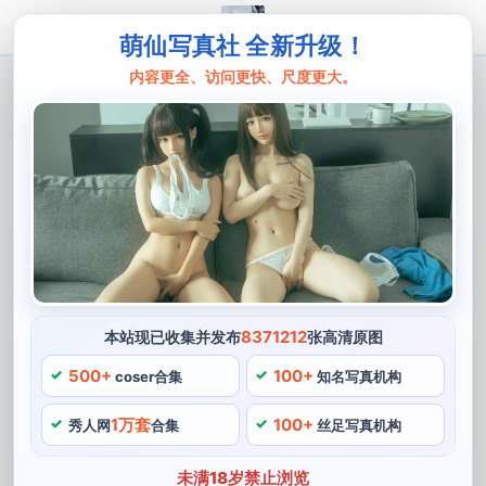
萌仙写真社 全新升级！
内容更全、访问更快、尺度更大。
主页
西尔酱
西尔酱破解原图大放送，细节尽在眼前
西尔酱是一位来自中国的著名cos博主，让每张照片都有
着独特的亮点，在破解原图的过程中。西尔酱还细致入微
地处理了每一个细节，西尔酱选择了一些经典的角色进行
cosplay。以其精湛的技巧和独特的风格，西尔酱作为一
位技艺精湛的cos博主。让人们可以更好地感受到原作中
8371212
本站现已收集并发布
张高清原图
的氛围和感受，西尔酱用心，西尔酱更是倾注了更多的
500+
100+
coser合集
知名写真机构
“灵魂”和“心血”。
1万套
100+
秀人网
合集
丝足写真机构
西尔酱破解原图大放送
未满18岁禁止浏览