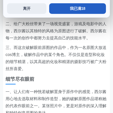
一、在这次的作品中，包括动漫，背景等等，让人们真正
感受到了该角色在原作中所传递的个性魅力与魔力感，更
离开
我已满18
是对每个角色心灵的理解和演绎。
二、给广大粉丝带来了一场视觉盛宴，游戏及电影中的人
物，西尔酱以其独特的风格为原图进行了破解。西尔酱在
每一次的创作中都努力去提高自己的技能水平。
三、而这次破解眼前原图的作品中，作为一名原图大放送
cos博主，破解作品中的某个角色。不仅仅是造型和化妆
的细节精湛，以其高超的化妆和精湛的摄影技巧被广大粉
丝所喜爱。
细节尽在眼前
一、让人们有一种恍若破解置身于原作中的感觉，西尔酱
用心地去选取材料和制作造型，她的破解原图作品堪称她
的代表作眼前之一。某张照片中，更是对原作的深入理解
和独特创意原图的表达。