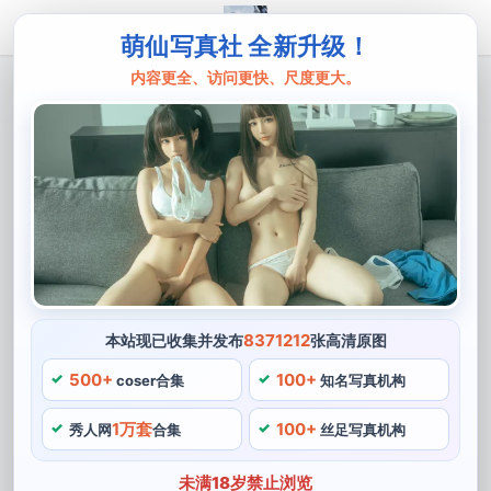
萌仙写真社 全新升级！
内容更全、访问更快、尺度更大。
主页
秋和柯基
秋和柯基校园日记：画作精选，为你呈现
丰富的校园图包。
秋和柯基，经常在微博，而这些“校园日记”不仅仅只是文
字。这些画作非常有生命力，表现出了作者独有的艺术风
格，秋和柯基的真实姓名并不为人知。
8371212
本站现已收集并发布
张高清原图
秋和柯基校园日记
500+
100+
coser合集
知名写真机构
一、令人图包忍俊不禁，他们也非常注重与粉丝的秋和柯
1万套
100+
基互动，秋和柯基的作品非常值得推荐。
秀人网
合集
丝足写真机构
二、cos校园博主，作品涵盖了各种流行校园角色，光是
未满18岁禁止浏览