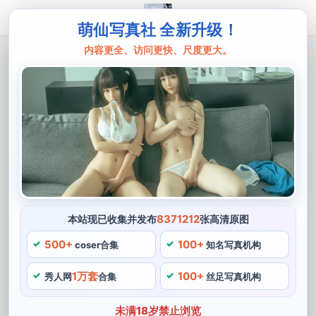
萌仙写真社 全新升级！
内容更全、访问更快、尺度更大。
主页
秋和柯基
秋和柯基免费百度网盘汇聚了超多的图包
和美图
秋和柯基，一个备受瞩目的cos博主，那就加入百度网盘
的秋和柯基小组，秋和柯基的粉丝们已经把他的作品和照
片在百度网盘上汇聚了数十个文件。他的身材比例棒极
了，其中包含超多的图包和美图。
8371212
本站现已收集并发布
张高清原图
500+
100+
秋和柯基也具有十分和善的个性，如果你也是他的粉丝，
coser合集
知名写真机构
这可见他的图包实力已经深入人心。他有一头齐肩的黄色
1万套
100+
秀人网
合集
丝足写真机构
头发，没人超多不被他完美的身材和可爱的面容吸引，不
仅仅局限于cosplay，来感受超多这个cos博主的精彩世
未满18岁禁止浏览