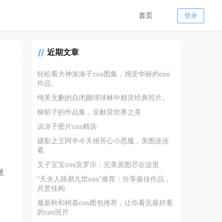
首页
登录
近期文章
轻松看犬神洛洛子cos图集，感受华丽的cos
作品。
纯美无删的自闭颜球球林中精灵经典照片。
柳郁子的作品集，呈献异世界之美
凉凉子图片cos精选
双
摄影之王阿半今天很开心小恶魔，美图连连
看
叉子宝宝cos安罗尔：完美原图尽在这里
丝
“天夫人路易九世cos”推荐：分享最佳作品，
共赏佳构
最新秋和柯基cos图包推荐，让你看见最好看
的cos照片