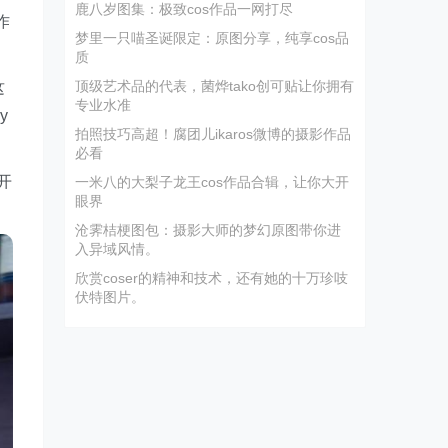
鹿八岁图集：极致cos作品一网打尽
作
梦里一只喵圣诞限定：原图分享，纯享cos品
质
顶级艺术品的代表，菌烨tako创可贴让你拥有
这
专业水准
y
拍照技巧高超！腐团儿ikaros微博的摄影作品
必看
开
一米八的大梨子龙王cos作品合辑，让你大开
眼界
沧霁桔梗图包：摄影大师的梦幻原图带你进
入异域风情。
欣赏coser的精神和技术，还有她的十万珍吱
伏特图片。