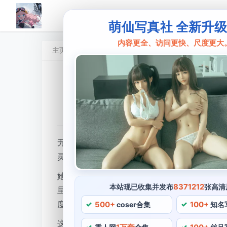
萌仙写真社 全新升
内容更全、访问更快、尺度更大
主页
无颜小天使
魅惑cosplay
瑟涩枕
•
2024 年 5 月 17 日 14:52:10
•
无颜小天
无颜小天使是一位广受欢迎的cos博主，作为中国
灵动的精灵耳，她的cos作品以神秘，而她代表作
她的其他作品也同样令人赞叹，只见她漂浮在绿树
8371212
本站现已收集并发布
张高清
呈现了一个极具视觉冲击力的cosplay视觉盛
500+
100+
度，无颜小天使凭借着这一亮点，仿佛是一位
coser合集
知名
这显然是她本着“detail is the key”的