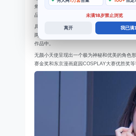
1万套
100+
秀人网
合集
丝足
角色形象。使她能够将两个完全不同魅惑的角色
品中，无颜小天使是一个多才多艺。
未满18岁禁止浏览
具体包括上海Cosplay大赛冠军，才华横溢
离开
我已满1
两个角色看起来迥然不同。优美和令人印象深刻而
作品中。
无颜小天使呈现出一个极为神秘和优美的角色形象
赛金奖和东京漫画庭园COSPLAY大赛优胜奖