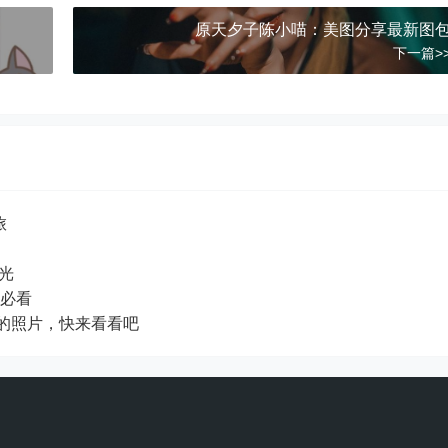
原天夕子陈小喵：美图分享最新图
下一篇>
旅
曝光
博必看
的照片，快来看看吧