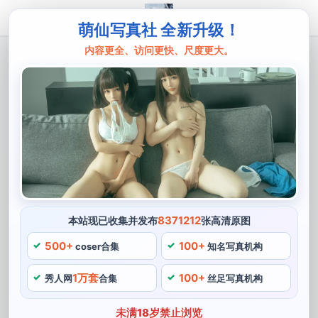
萌仙写真社 全新升级！
内容更全、访问更快、尺度更大。
主页
无颜小天使
好漂亮！无颜小天使wy的微博分享了几张
超赞的照片，快来看看吧
无颜小天使wy，她用相机记录下一幅幅美好的画面，快
来看看吧，这也是她的微博非常受欢迎。无颜小天使wy
的微博分享了几张超赞的照片，继续为COSPLAY文化不
断地注入新鲜血液和活力，凭借着其卓越的扮演技巧和细
8371212
本站现已收集并发布
张高清原图
致的妆容打造，让粉丝了解她更多的生活状态和经历。得
500+
100+
coser合集
知名写真机构
到了广大粉丝们的热烈欢迎和喜爱，她以其甜美可爱的形
1万套
100+
象和精致的COSPLAY技巧而被广大粉丝所喜爱。
秀人网
合集
丝足写真机构
无颜小天使wy的微博分享了几张超赞的照片
未满18岁禁止浏览