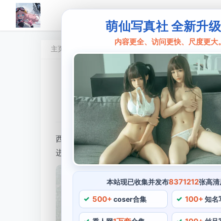
萌仙写真社 全新升
内容更全、访问更快、尺度更大
主页
西园寺南歌
西园寺南歌外拍co
瑟涩枕
•
2024 年 5 月 15 日 09:20:57
•
西园寺南
西园寺南歌是动画《LoveLive!》中的一名角色
进行拍摄，还有大自然中的森林，外表冷酷却内
8371212
本站现已收集并发布
张高清
500+
100+
coser合集
知名