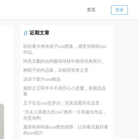
首页
登录
近期文章
轻松看犬神洛洛子cos图集，感受华丽的cos
作品。
纯美无删的自闭颜球球林中精灵经典照片。
柳郁子的作品集，呈献异世界之美
凉凉子图片cos精选
中
摄影之王阿半今天很开心小恶魔，美图连连
看
叉子宝宝cos安罗尔：完美原图尽在这里
“天夫人路易九世cos”推荐：分享最佳作品，
共赏佳构
最新秋和柯基cos图包推荐，让你看见最好看
的cos照片