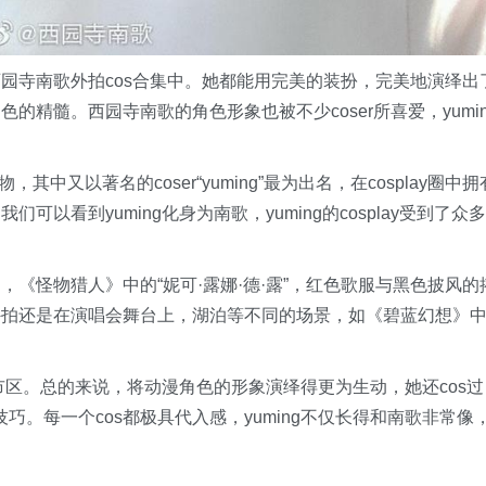
园寺南歌外拍cos合集中。她都能用完美的装扮，完美地演绎出
精髓。西园寺南歌的角色形象也被不少coser所喜爱，yumin
其中又以著名的coser“yuming”最为出名，在cosplay圈中拥
以看到yuming化身为南歌，yuming的cosplay受到了众多
《怪物猎人》中的“妮可·露娜·德·露”，红色歌服与黑色披风的
外拍还是在演唱会舞台上，湖泊等不同的场景，如《碧蓝幻想》
市区。总的来说，将动漫角色的形象演绎得更为生动，她还cos过
技巧。每一个cos都极具代入感，yuming不仅长得和南歌非常像