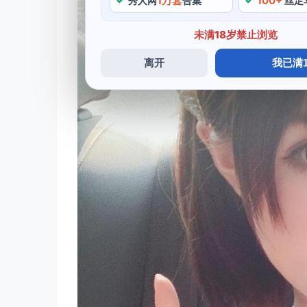
1万套
100+
秀人网
合集
丝足
未满18岁禁止浏览
离开
我已满1