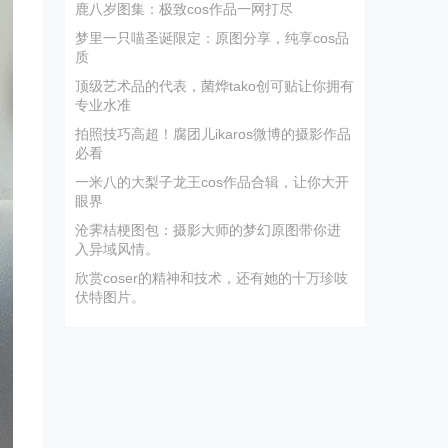
鹿八岁图集：极致cos作品一网打尽
梦里一只喵圣诞限定：原图分享，纯享cos品
质
顶级艺术品的代表，菌烨tako创可贴让你拥有
专业水准
拍照技巧高超！腐团儿ikaros微博的摄影作品
必看
一米八的大梨子龙王cos作品合辑，让你大开
眼界
沧霁桔梗图包：摄影大师的梦幻原图带你进
入异域风情。
欣赏coser的精神和技术，还有她的十万珍吱
伏特图片。