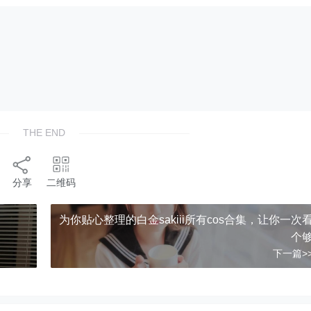
THE END
分享
二维码
为你贴心整理的白金sakiii所有cos合集，让你一次
个
下一篇>