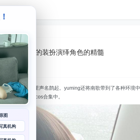
级！
。
s合集，用完美的装扮演绎角色的精髓
歌
，在cosplay圈子里声名鹊起。yuming还将南歌带到了各种环境
心温柔，在外拍cos合集中。
原图
写真机构