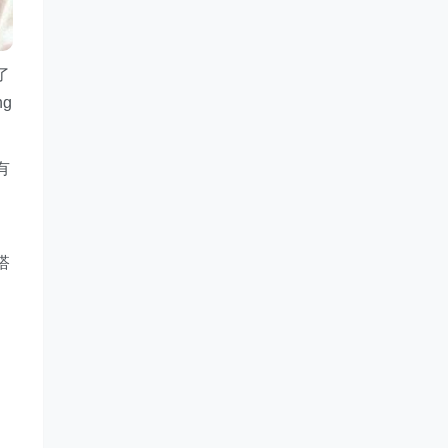
了
g
有
搭
中
，