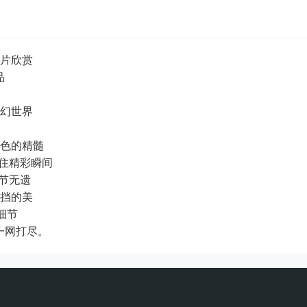
照片欣赏
品
梦幻世界
角色的精髓
留住精彩瞬间
细节无遗
抵挡的美
细节
一网打尽。