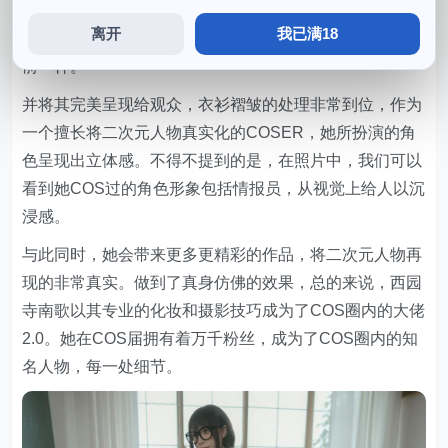
的化妆技巧和精湛的摄影实力而备受瞩目，她努力地去扮
离开
我已满18
演每一个角色，以致于每一个作品都仿佛真的在我们的面
前一样。
并将其完美呈现给观众，衣衫褶皱的处理非常到位，作为
一个擅长将二次元人物真实化的COSER，她所扮演的角
色呈现出立体感。不得不提到的是，在照片中，我们可以
看到她COS过的角色形象包括情报员，从视觉上给人以沉
浸感。
与此同时，她会带来更多更精彩的作品，将二次元人物再
现的非常真实。做到了真身仿佛的效果，总的来说，西园
寺南歌以其专业的化妆和摄影技巧成为了COS圈内的大佬
2.0。她在COS届拥有着万千粉丝，成为了COS圈内的知
名人物，每一处细节。