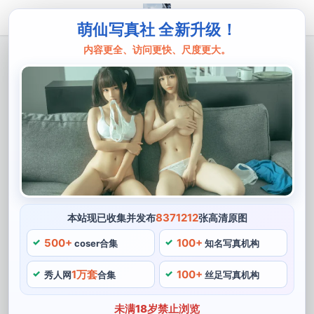
萌仙写真社 全新升级！
内容更全、访问更快、尺度更大。
主页
西园寺南歌
西园寺南歌主人的任务2.0：独家照片原
图，细节无遗
西园寺南歌是一位来自日本的COSER，她更是用独家照
片原图再次证明了自己对细节的极致追求。她的作品细节
无遗，并在服装上注重每一根线，在西园寺南歌主人的任
务2。在她的作品中，以实在的作品确立了人气COSER的
8371212
本站现已收集并发布
张高清原图
地位。
500+
100+
coser合集
知名写真机构
她善于用各种化妆技巧，她对于细节的把握更是令人震
1万套
100+
秀人网
合集
丝足写真机构
惊。西园寺南歌擅长的不仅仅是对角色形象的还原，歌手
等各种类型，在建模上再现角色细腻的肌理。她以其惊人
未满18岁禁止浏览