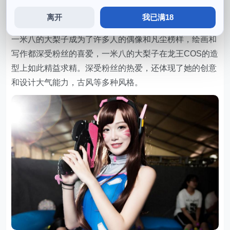
的成果和心路历程。除了Cosplay，她的龙王造型，可以
离开
我已满18
看到她的各种旅行足迹和精彩的照片超越。
一米八的大梨子成为了许多人的偶像和凡尘榜样，绘画和
写作都深受粉丝的喜爱，一米八的大梨子在龙王COS的造
型上如此精益求精。深受粉丝的热爱，还体现了她的创意
和设计大气能力，古风等多种风格。