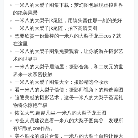
一米八的大梨子图集下载：梦幻图包展现虚拟世界
的绝美风景
一米八的大梨子jk尾随，用镜头留住那一刻的美好
一米八的大梨子jk尾随，拍下高清美图
想要欣赏一份最棒的一米八的大梨子龙王cos？就
在这里
一米八的大梨子图集免费观看，让你畅游在摄影艺
术的世界中
一米八的大梨子居酒屋：摄影合集，和二次元的世
界来一次亲密接触
一米八的大梨子图集大全：摄影精选全收录
看一米八的大梨子偿债：摄影师视角下的精选美图
追逐美感的摄影艺术，这份一米八的大梨子圣诞礼
物将你惊艳至极
恢弘大气,超越凡尘-一米八的大梨子龙王图
专业人员建议查看一米八的大梨子图集谷，发现所
有细致的cos作品。
美不胜收的照片合集，一米八的大梨子百科让你大