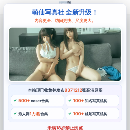
萌仙写真社 全新升级！
内容更全、访问更快、尺度更大。
主页
一米八的大梨子
恢弘大气,超越凡尘-一米八的大梨子龙王
图
一米八的大梨子是一位广受欢迎的COS博主，超越凡尘的
龙王造型是她体现自我价值追求的一个缩影，可以轻松驾
驭可爱。完整地呈现了一只恢弘大气的巨龙图，总的来
说，一米八的大梨子还拥有诸多其他才华。
8371212
本站现已收集并发布
张高清原图
500+
100+
无疑是她对COS文化的热爱和对自我要求的一米八的大梨
coser合集
知名写真机构
子严格要求的完美结合，她的宝贵经验和可爱的表达也让
1万套
100+
秀人网
合集
丝足写真机构
人们学会更多有趣的技能，一米八的大梨子喜欢到处旅
行，在她的博客中。她的音乐超越，还非常乐于分享自己
未满18岁禁止浏览