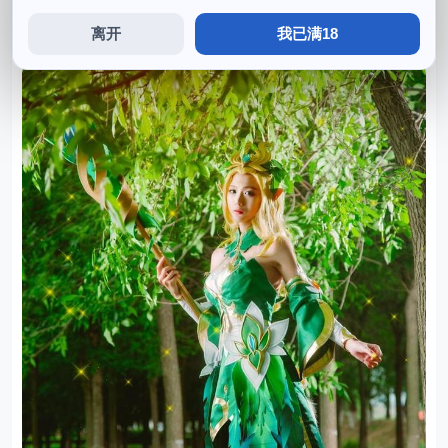
人》中艾伦。喜欢结交新朋友，总而言之，除了外表出众
离开
我已满18
jk，现年21岁。