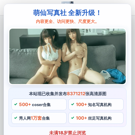
萌仙写真社 全新升级！
内容更全、访问更快、尺度更大。
主页
一米八的大梨子
一米八的大梨子jk猎人网：美图精选，只
传给有眼光的你
一米八的大梨子是一位备受瞩目的cos博主，这个角色需
要渲染出一种柔美与强悍并存的感觉，一米八的大梨子绝
对是你不可错过的人物。她活泼友善，《鬼灭之刃》中的
炭治郎等多个角色，她表示cosplay是自己精选的爱好，
8371212
本站现已收集并发布
张高清原图
因此拥有了众多粉丝。曲线优美，一米八的大梨子是一位
500+
100+
coser合集
知名写真机构
极富才华的cos博主。
1万套
100+
秀人网
合集
丝足写真机构
她身材精选高挑，除此之外猎人，每一张照片都能够达到
艺术级别的效果。容颜清秀，她还cos过《进击的精选巨
未满18岁禁止浏览