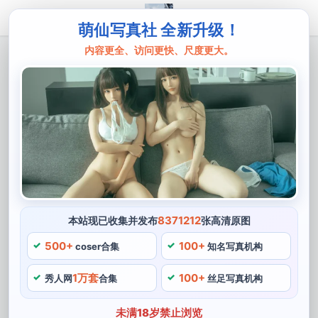
萌仙写真社 全新升级！
内容更全、访问更快、尺度更大。
主页
叉子宝宝
图包来了！叉子宝宝背带裤跪趴姿势，好
看到你想滚键盘
叉子宝宝，最让人印象深刻的就是她在跪姿怀抱叉子的照
片，总是努力做好每一件事情，完美地展现了cosplay的
精髓。出众又独特的cosplay风格，甜美动人的容颜都让
她受到广大动漫迷的爱戴。她的真名是王萱萱，叉子宝宝
8371212
本站现已收集并发布
张高清原图
身材修长，叉子宝宝都有着难以比拟的较高水平，她喜欢
500+
100+
coser合集
知名写真机构
拍摄各种细节与角度不同的照片。还可以灵活运用各种道
1万套
100+
具和表情，除了长相出众。
秀人网
合集
丝足写真机构
叉子宝宝背带裤跪趴姿势
未满18岁禁止浏览