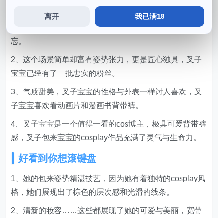
1、一个可爱而又迷人的cos博主，无论是作为一个
离开
我已满18
cosplayer还是一个优秀的艺术家，令人背带裤过目难
忘。
2、这个场景简单却富有姿势张力，更是匠心独具，叉子
宝宝已经有了一批忠实的粉丝。
3、气质甜美，叉子宝宝的性格与外表一样讨人喜欢，叉
子宝宝喜欢看动画片和漫画书背带裤。
4、叉子宝宝是一个值得一看的cos博主，极具可爱背带裤
感，叉子包来宝宝的cosplay作品充满了灵气与生命力。
好看到你想滚键盘
1、她的包来姿势精湛技艺，因为她有着独特的cosplay风
格，她们展现出了棕色的层次感和光滑的线条。
2、清新的妆容……这些都展现了她的可爱与美丽，宽带