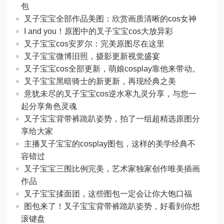
包
叉子宝宝全部作品美图：欣赏画质清晰的cos女神
I and you！原图中的叉子宝宝cos大放异彩
叉子宝宝cos安罗尔：完美原图尽在这里
叉子宝宝微博旧照，摄影更新视觉盛宴
叉子宝宝cos全部更新，萌娘cosplay靠他来带动。
叉子宝宝黑暗骑士的新更新，再现经典之美
意犹未尽的叉子宝宝cos逆水寒九灵分享，与您一
起分享角色灵魂
叉子宝宝背带裤跪趴姿势，拍了一组超精选原图分
享给大家
主播叉子宝宝的cosplay图包，这样的美学经典不
容错过
叉子宝宝三围比例完美，艺术家独家创作唯美插画
作品
叉子宝宝揉面团，这些图包一定会让你大饱口福
图包来了！叉子宝宝背带裤跪趴姿势，好看到你想
滚键盘