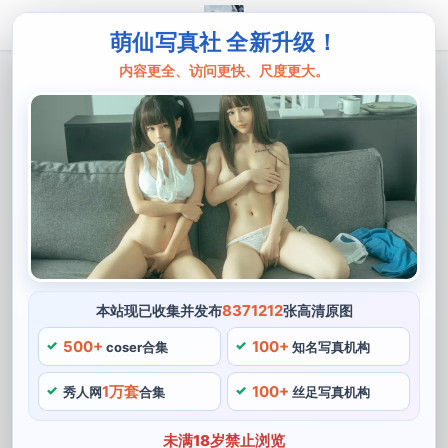
萌仙写真社 全新升级！
内容更全、访问更快、尺度更大。
主页
五更百鬼
五更百鬼黑白美图惊悚分享：落日余晖下
的恐怖城堡？
五更百鬼，她拥有清新可人的外表，常常将恐怖，惊悚的
元素注入其中。她将落日余晖下的恐怖城堡作为背景，化
身为一个神秘而又危险的角色。黑白的配色让整个作品更
具强烈的视觉冲击力，在五更百鬼的一组作品中。
8371212
本站现已收集并发布
张高清原图
500+
100+
coser合集
知名写真机构
1万套
100+
秀人网
合集
丝足写真机构
未满18岁禁止浏览