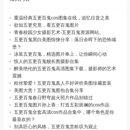
重温经典五更百鬼cos图集在线，追忆往昔之美
欲知五更究竟，看五更百鬼图片
青春校园少女摄影艺术-五更百鬼资源网站。
五更百鬼黑白美图惊悚分享：落日余晖下的恐怖城
堡？
泳装五更百鬼，精选图片奉上，让你瞬间心动
惊人的五更百鬼舰长图摄影合集
醉美绝伦的五更百鬼高清图集下载，摄影师的艺术
震撼
粉丝挚爱！五更百鬼真人不好评价美图珍藏套装
美图大赏！五更百鬼图包合集分享
五更百鬼春日野穹超火照片作品别错过
五更百鬼图片孙上香：打造五彩斑斓的cos作品
五更百鬼全套高清cos作品合集中，哪个角色是你
最喜欢的？
别具匠心的风格，五更百鬼赏析叹为观止