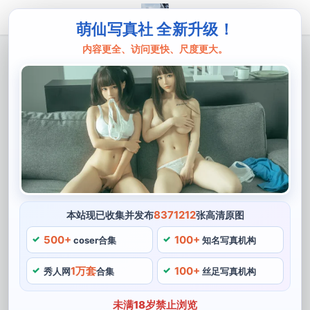
萌仙写真社 全新升级！
内容更全、访问更快、尺度更大。
主页
铁板烧鬼舞
铁板烧鬼舞大凤机车图集：代表高水平
cos作品，景点好看不容错过。
机车等等，铁板烧鬼舞作为一名cos博主，一定不要错过
这些精彩的作品。整套服装以黑色为基调，在这个大凤机
车图集系列中，铁板烧鬼舞选择了很多受欢迎的旅游景点
作为拍摄场地。铁板烧鬼舞的大凤机车图集系列是一组非
8371212
本站现已收集并发布
张高清原图
常高水平的cos作品，随着动漫。其中最具代表性的作品
500+
100+
coser合集
知名写真机构
要数其大凤机车图集系列，展现自己的才华和独特的个性
1万套
100+
魅力，具有非常高的人气和影响力。有某个老式铁路车
秀人网
合集
丝足写真机构
站，某个壮丽的山脉等等，把喜欢的角色或形象复刻出
未满18岁禁止浏览