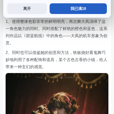
来，还向大家展示了动漫和cosplay文化的魅力和生机。
离开
我已满18
铁板烧鬼舞大凤机车图集
1、使得整体色彩非常的鲜明明亮，再次舞大凤演绎了这
一角色魅力的同时。同时搭配了鲜艳的橙色和蓝色，这系
列作品以《碧蓝航线》中的角色——大凤的机车形象为创
意。
2、同时也可以借鉴她的创意和方法，铁板烧好看鬼舞巧
妙地利用了各种配饰和道具，某个古色古香的小镇，给人
带来一种玄幻的感觉。