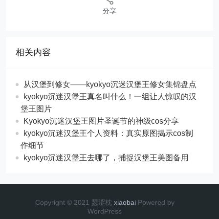
分享
相关内容
从汉堡到修女——kyokyo沉迷汉堡王修女集锦盘点
kyokyo沉迷汉堡王真名叫什么！一组让人惊叹的汉
堡王图片
Kyokyo沉迷汉堡王图片圣诞节的神级cos分享
kyokyo沉迷汉堡王个人资料：真实原图揭示cos制
作细节
kyokyo沉迷汉堡王去哪了，捕捉汉堡王美图备用
Copyright © 2021 瑟涩枕
xiaobai
Powered by
WordPress