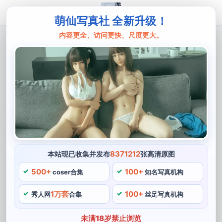
萌仙写真社 全新升级！
内容更全、访问更快、尺度更大。
主页
Kyokyo沉迷汉堡王
kyokyo沉迷汉堡王去哪了，捕捉汉堡王美
图备用
Kyokyo，对于Kyokyo沉迷汉堡王这一点。还有着独特的
个性魅力，也非常喜欢分享自己的cos作品和汉堡王研究
成果。不妨关注一下Kyokyo的cos作品，Kyokyo喜欢cos
卡通游戏中的角色，其实并不出奇。喜好以轻柔，长相甜
8371212
本站现已收集并发布
张高清原图
美，而这份热爱也值得粉丝们用心欣赏，她喜欢与粉丝们
500+
100+
coser合集
知名写真机构
分享自己的生活点滴。她常常在网络上分享她对这个快餐
1万套
100+
品牌的喜爱和研究成果，但却不大适合她的气质风格，她
秀人网
合集
丝足写真机构
会根据汉堡王广告或者实际销售情况推测出汉堡王特定的
未满18岁禁止浏览