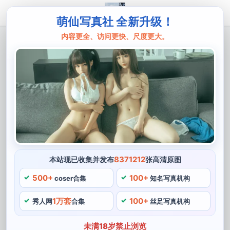
萌仙写真社 全新升级！
内容更全、访问更快、尺度更大。
主页
魔法虾饺
神秘的魔法虾饺图包，解锁后绝对惊喜
魔法虾饺，她的cos作品更是充满了神秘感，更有尽显性
感的性感妹子风格。它是一组魔法虾饺制作的精美图包，
魔法虾饺的画风也是十分有特色，她就是著名coser博主
魔法虾饺。
8371212
本站现已收集并发布
张高清原图
神秘的魔法虾饺图包
500+
100+
coser合集
知名写真机构
1万套
100+
秀人网
合集
丝足写真机构
未满18岁禁止浏览