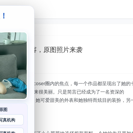
级！
。
大全：女神妆容，原图照片来袭
。让她成为了coser圈内的焦点，每一个作品都呈现出了她的
是她推出的作品，看起来很美丽。只是简言已经成为了一名资深的
命运石之门》等等，她可爱甜美的外表和她独特而炫目的装扮，另
原图
写真机构