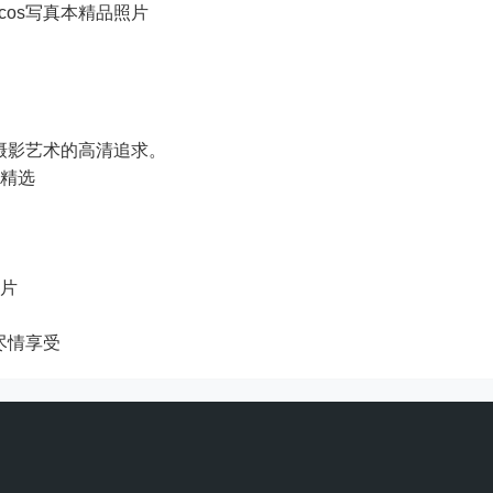
cos写真本精品照片
摄影艺术的高清追求。
图精选
照片
尽情享受