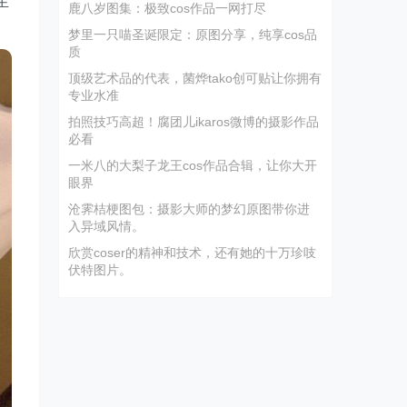
生
鹿八岁图集：极致cos作品一网打尽
梦里一只喵圣诞限定：原图分享，纯享cos品
质
顶级艺术品的代表，菌烨tako创可贴让你拥有
专业水准
拍照技巧高超！腐团儿ikaros微博的摄影作品
必看
一米八的大梨子龙王cos作品合辑，让你大开
眼界
沧霁桔梗图包：摄影大师的梦幻原图带你进
入异域风情。
欣赏coser的精神和技术，还有她的十万珍吱
伏特图片。