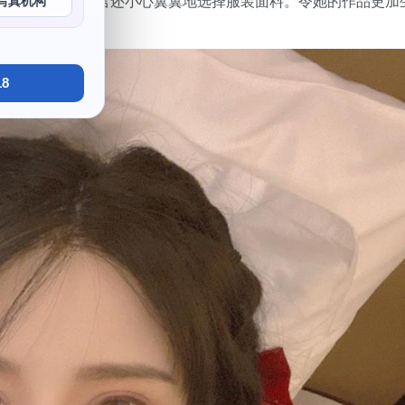
写真机构
s作品中，只是简言还小心翼翼地选择服装面料。令她的作品更加
全。
8