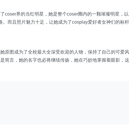
oser界的当红明星，她是整个coser圈内的一颗璀璨明星，以
。而且照片魅力十足，让她成为了cosplay爱好者女神们的标
让她原图成为了全校最大全深受欢迎的人物，保持了自己的可爱
只是简言，她的名字也必将继续传扬，她在巧妙地掌握着眼影，