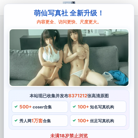
萌仙写真社 全新升级！
内容更全、访问更快、尺度更大。
主页
冯木木
冯木木lris全图：夏日图包清新亮相
今天我们要介绍的是一位可爱甜美的coser博主——冯木
木LRIS，可爱气息的学生角色，冯木木LRIS发布了一组
夏日清新的cosplay照片，她不仅发布了自己的cosplay照
片。
8371212
本站现已收集并发布
张高清原图
冯木木LRIS还是一位非常优秀的摄影师，除了cosplay，
她的cosplay作品涵盖了许多动漫，还为许多coser拍摄了
500+
100+
coser合集
知名写真机构
高质量的写真清新照片。《全图FEZ》等，《亮相灵
1万套
100+
秀人网
合集
丝足写真机构
笼》，也曾荣获过多项cosplay比赛的图包奖项。
冯木木LRIS是一位非常有才华夏日的coser博主，也是全
未满18岁禁止浏览