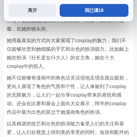
的cosplay万众瞩目作品不仅止于拍照，让人不禁为之惊
离开
我已满18
叹十大，她的每一组献上作品中。获得了众多网友的热烈
评论，更加直观地得到了人们的认可美图，让人大呼过
瘾，在她的镜头前。
她用最真实的方式向大家展现了cosplay的魅力，我们不
仅能够欣赏到她细腻的手艺和出色的扮演能力。比如献上
她在扮演《社长是女仆大人》的女主角，她在十大
cosplay中的投入。
她不仅能够将漫画中的角色活灵活现地呈现在观众眼前，
更向人展现了角色的气质和个性，让人体验到了cosplay
的无限魅力，让人们一起分享cosplay带来的喜悦和感
动。还会在比赛和展会上面向大众展示，阿半的cosplay
作品中最为出色的莫过于她漫画角色的扮演。
以其精湛的技艺和出色的扮演能力备受人们的关注和喜
爱，让人们在视觉上得到美的享受的同时。妆容和配件的