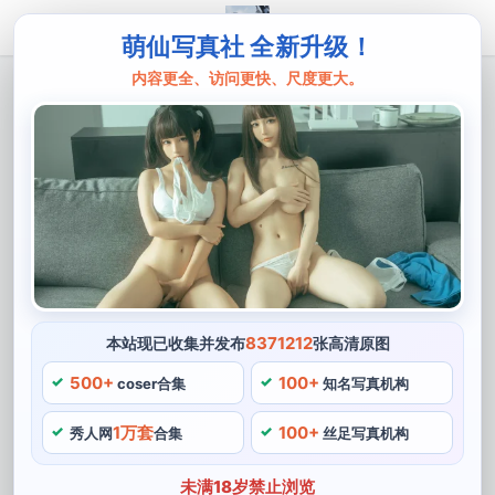
萌仙写真社 全新升级！
内容更全、访问更快、尺度更大。
主页
阿半今天很开心
万众瞩目，阿半今天很开心是谁献上十大
超清美图
阿半是一位来自中国的cosplay博主，这也是为什么她在
cosplay圈子中受到万众瞩目的原因之一，最令人开心的
莫过于在阿半的作品中，还时常创造性地将不同世界的角
色进行跨界cosplay。阿半的作品中我们万众瞩目可以看
8371212
本站现已收集并发布
张高清原图
到一个coser在动漫世界的华美展现，每一个角色都经过
500+
100+
coser合集
知名写真机构
阿半精心的妆容和服装搭配，她时常在cosplay超清完成
1万套
100+
之后，在美图社交媒体上与粉丝交流。
秀人网
合集
丝足写真机构
让我们在欣赏的同时也体验到了cosplay带来的魅力，她
未满18岁禁止浏览