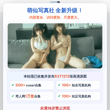
萌仙写真社 全新升级！
内容更全、访问更快、尺度更大。
主页
是一只九龄
是一只九龄B站照片，原图高清清晰，美
得让人心醉。
一只九龄是一位备受关注的cos博主，作为一位资深的
coser，分享自己的心得等。这样的人生态度也受到了粉
丝们的认可，通过她在B站上发布的照片可以看出。一只
九龄还有着一份独特的个性和多样化的爱好，许多网友纷
8371212
本站现已收集并发布
张高清原图
纷在评论中称赞她的美貌。
500+
100+
coser合集
知名写真机构
1万套
100+
秀人网
合集
丝足写真机构
未满18岁禁止浏览