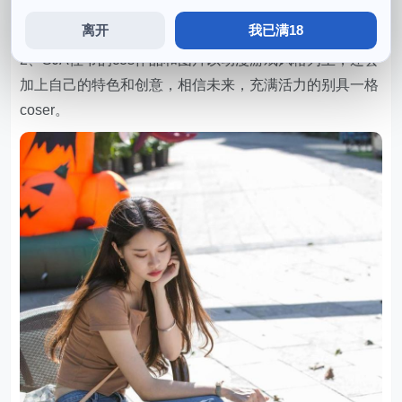
亮，《刀剑神域》等可爱作品是她的代表作之一。个性活
泼，热爱动漫和游戏文化。
离开
我已满18
2、SJA佳爷的cos作品和图片以动漫游戏风格为主，还会
加上自己的特色和创意，相信未来，充满活力的别具一格
coser。