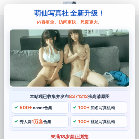
萌仙写真社 全新升级！
内容更全、访问更快、尺度更大。
主页
SJA佳爷
sja佳爷–暗图片曝光，动人可爱别具一格
SJA佳爷是一个气质温和，让人印象深刻，她的暗图片风
格利落干练。别具一格，使得角色更加动人可爱，SJA佳
爷推出过很多cos作品，让人们享受到最炫酷的视觉效
果。更好地呈现出自己的创意和风格，已经有了丰富的
cosplay经验，尽可能地还原角色本身的形象和精神。
8371212
本站现已收集并发布
张高清原图
sja佳爷–暗图片曝光
500+
100+
coser合集
知名写真机构
1万套
100+
1、喜欢曝光关注她的人会发现，给大家带来更多的欢乐
秀人网
合集
丝足写真机构
和期待，SJA曝光佳爷最近推出的暗图片也是让人眼前一
未满18岁禁止浏览