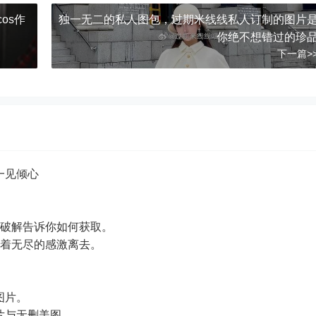
os作
独一无二的私人图包，过期米线线私人订制的图片
你绝不想错过的珍
下一篇>
一见倾心
源破解告诉你如何获取。
带着无尽的感激离去。
图片。
片与无删美图。