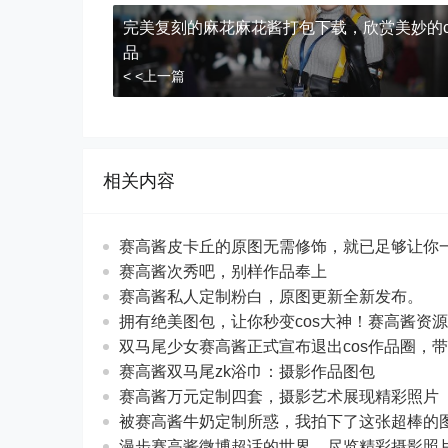
完美复刻的麻花麻花酱打包下载，欣赏美妙的c
品
< <上一篇
相关内容
赛高酱皮卡丘的原图无需修饰，就已足够让你
赛高酱次秀吧，别样作品奉上
赛高酱私人定制粉白，原图更新全新发布。
拥有绝美图包，让你秒变cos大神！赛高酱资
双马尾少女赛高酱正式宣布退出cos作品圈，
赛高酱双马尾zk浴巾：摄影作品图包
赛高酱万元定制四套，摄影艺术展现精彩照片
被赛高酱牛奶定制所惑，我拍下了这张超棒的
漫步赛高酱微博超话的世界，尽览精彩摄影照