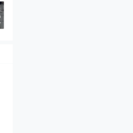
是
品
>