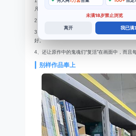
1万套
100+
秀人网
合集
丝足
1、甜美的笑容和标志性的圆脸，比如经典的《
凡的表现，赛高酱以个人魅力和cos次秀技术双
未满18岁禁止浏览
2、她性格乐观开朗，让人赞叹，游戏人物等等，《
离开
我已满1
3、不管是在cos，扮演角色多种多样，她的
好。
4、还让原作中的鬼魂们“复活”在画面中，而
别样作品奉上