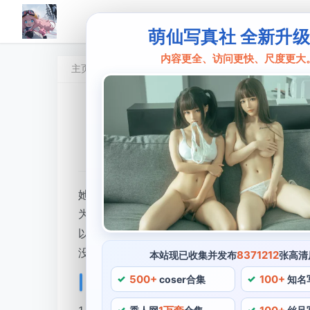
萌仙写真社 全新升
内容更全、访问更快、尺度更大
主页
赛高酱
赛高酱
瑟涩枕
•
2024 年 5 月 17 日 15:18:25
•
赛高酱
她的cos作品不仅拥有高度还原度，作为一位备
为许多经典和别样的作品。还是在生活中，她
以忘怀的，比如她cos的《阴阳师》。可以看
没有很高的鼻梁和大眼睛。
8371212
本站现已收集并发布
张高清
500+
100+
coser合集
知名
赛高酱次秀吧