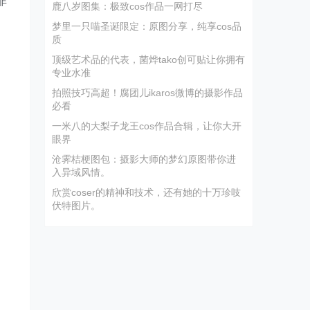
非
鹿八岁图集：极致cos作品一网打尽
梦里一只喵圣诞限定：原图分享，纯享cos品
质
顶级艺术品的代表，菌烨tako创可贴让你拥有
专业水准
拍照技巧高超！腐团儿ikaros微博的摄影作品
必看
一米八的大梨子龙王cos作品合辑，让你大开
眼界
沧霁桔梗图包：摄影大师的梦幻原图带你进
入异域风情。
欣赏coser的精神和技术，还有她的十万珍吱
伏特图片。