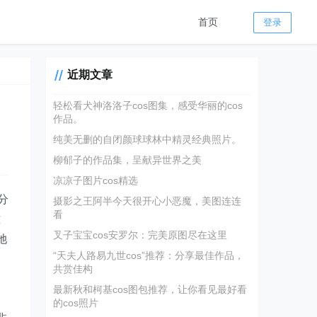
首页
登录
近期文章
轻松看犬神洛洛子cos图集，感受华丽的cos
作品。
纯美无删的自闭颜球球林中精灵经典照片。
柳郁子的作品集，呈献异世界之美
凉凉子图片cos精选
分
摄影之王阿半今天很开心小恶魔，美图连连
看
难
叉子宝宝cos安罗尔：完美原图尽在这里
她
“天夫人路易九世cos”推荐：分享最佳作品，
共赏佳构
最新秋和柯基cos图包推荐，让你看见最好看
的cos照片