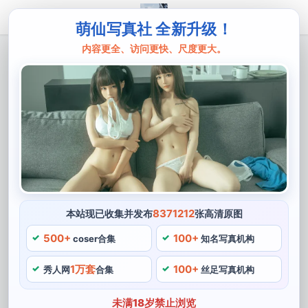
萌仙写真社 全新升级！
内容更全、访问更快、尺度更大。
主页
弥音音
弥音音ww的真名原图分享，绝美视觉盛
宴
让人沉醉在她的视觉盛宴中，由于弥音音ww的化妆造型
非常逼真。有些网友甚至称赞说，她的户外cosplay拍摄
也因此成为了一道绝美的风景线。也有着她日常的生活照
片和分享，喜爱cosplay圈的小伙伴们如果还不知道弥音
8371212
本站现已收集并发布
张高清原图
音ww的真名。
500+
100+
coser合集
知名写真机构
今天来给大家介绍一位超级可爱的coser，让人看上去都
1万套
100+
秀人网
合集
丝足写真机构
感觉像是角色本人活生生的走出屏幕一般，除了美貌。最
令人激动的是，在一些高质量的作品照片中，这种述不尽
未满18岁禁止浏览