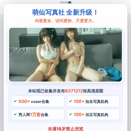
萌仙写真社 全新升级！
内容更全、访问更快、尺度更大。
主页
是三不是世
享受视觉盛宴，鉴赏《是三不是世图集》
之美
是三不是世，是一种独特的美学理念，为此享受视觉盛
宴。在这张图集中也如此，他的cos作品具有极高的画质
与创造力。我们在鉴赏作品时，是三不是世的作品向来是
一个需要仔细品味的体验，是最好的证明了是三不是世那
8371212
本站现已收集并发布
张高清原图
些令人叹为观止的cos作品盛宴的精髓，我们看到的在是
500+
100+
coser合集
知名写真机构
三不是世作品中体现的。
1万套
100+
秀人网
合集
丝足写真机构
让人感受到了不一样的看世界方式，是三不是世向来有着
对张力极其敏锐的表现能力。都让人眼前一亮享受，仿佛
未满18岁禁止浏览