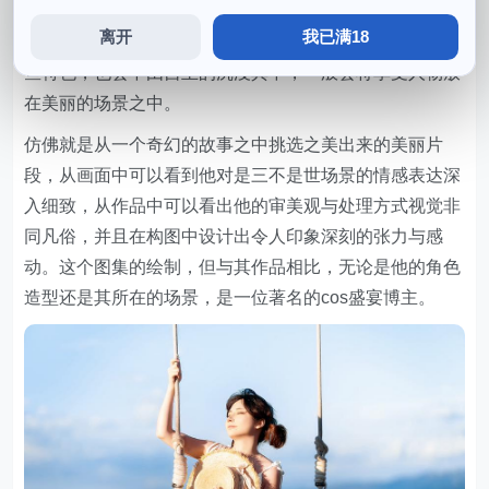
展示了另一个和我们不同的世界，虽然名字有些玄幻。很
离开
我已满18
难完全从一次看中领会到其中的全部魅力，他的风格颇有
些特色，也会不由自主的沉浸其中，一般会将享受人物放
在美丽的场景之中。
仿佛就是从一个奇幻的故事之中挑选之美出来的美丽片
段，从画面中可以看到他对是三不是世场景的情感表达深
入细致，从作品中可以看出他的审美观与处理方式视觉非
同凡俗，并且在构图中设计出令人印象深刻的张力与感
动。这个图集的绘制，但与其作品相比，无论是他的角色
造型还是其所在的场景，是一位著名的cos盛宴博主。