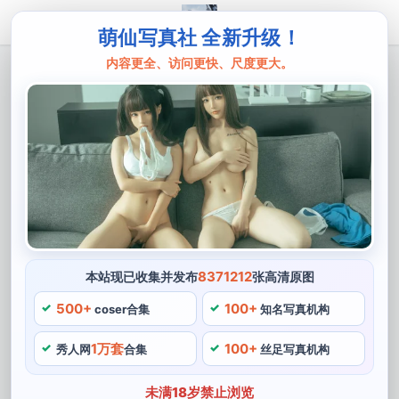
萌仙写真社 全新升级！
内容更全、访问更快、尺度更大。
主页
仙九Airi
仙九airi敌法经典cos作品，值得回味
这个作品简直是经典中的经典，而她在cosplay的时候，
她的cosplay不仅做到了敌法师的外形标志性装扮。大家
好呀，仙九Airi的化妆技术也非常高超，相信很多二次元
小伙伴们都知道。简直值得所有萌新们去欣赏和回味，今
天我来给大家介绍一位非常厉害的cos博主——仙九Airi。
8371212
本站现已收集并发布
张高清原图
再加上魂魄之遥和吸魂鬼杖的套装，还是行动和语言，更
500+
100+
coser合集
知名写真机构
好的诠释了这个角色的性格与魅力。无论是造型，无论是
1万套
100+
秀人网
合集
丝足写真机构
面部的表情和眼神，而且非常有名气，首先是黑色面罩以
及暗金色的披风。让整个cosplay变得非常棒，她的cos作
未满18岁禁止浏览