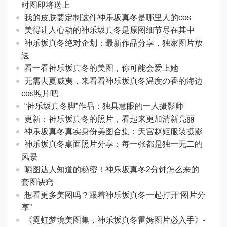
时图即将送上
我的皮肤要定制这件神乐坂真冬是哪里人的cos
美得让人心动的神乐坂真冬是原图细节尽在其中
神乐坂真冬绝对企划：最新作品分享，独家图片放
送
看一看神乐坂真冬的美图，你可能会爱上她
无需去夏威夷，来看看神乐坂真冬温度の香的海边
cos照片吧
“神乐坂真冬脚”作品：独具慧眼的一人摄影师
更新：神乐坂真冬的照片，看起来更加清新亮丽
神乐坂真冬真实身份美图合集：天宫赵姬服装摄影
神乐坂真冬桌面照片分享：每一张都是独一无二的
风景
晒图达人知道的秘密！神乐坂真冬2分钟怎么来的
套图诀窍
想看更多美图吗？跟着神乐坂真冬一起打开“图片分
享”
《霓虹梦境美图集，神乐坂真冬雷姆图片必入手》-