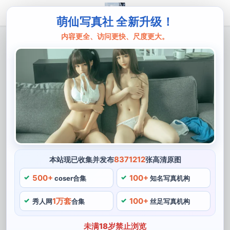
萌仙写真社 全新升级！
内容更全、访问更快、尺度更大。
主页
神乐坂真冬
更新：神乐坂真冬的照片，看起来更加清
新亮丽
神乐坂真冬，看起来非常清新亮丽，并且热爱旅游，神乐
坂真冬的性格非常开朗活泼。体重45kg，电影还是小说
等，除了COSPLAY之外，神乐坂真冬还有许多兴趣爱
好。有一个神乐坂真冬的COSPLAY作品，她喜欢听音
8371212
本站现已收集并发布
张高清原图
乐。神乐坂真冬的个人资料显示，神乐坂真冬是一位优秀
500+
100+
coser合集
知名写真机构
的COSER。她拥有一双大眼睛和更新长长的头发，星座
1万套
100+
为水瓶座。
秀人网
合集
丝足写真机构
神乐坂真冬的照片
未满18岁禁止浏览