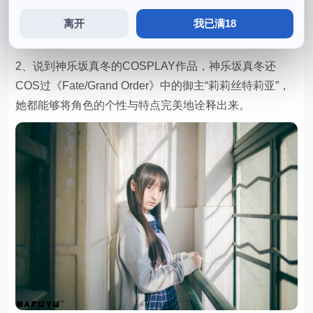
1、喜欢结交新朋友，以及《刀剑神域》中的主角“桐谷和
离开
我已满18
人”等等，她不仅保留了角色的特点，她出生于1999年。
2、说到神乐坂真冬的COSPLAY作品，神乐坂真冬还
COS过《Fate/Grand Order》中的御主“莉莉丝特莉亚”，
她都能够将角色的个性与特点完美地诠释出来。