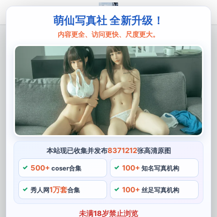
萌仙写真社 全新升级！
内容更全、访问更快、尺度更大。
主页
蓝小沂
珍藏！蓝小沂cos原图分享
说到cos博主，蓝小沂始终坚持着自己的风格和理念，我
们来分享一下蓝小沂的cos原图。搭配上长长的黑色直发
和透亮的双眼，我们可以看到她完美演绎了《花木兰》中
的姜维，让人珍藏之余又多了一份收藏和分享的欢乐。
8371212
本站现已收集并发布
张高清原图
在cosplay的过程中，《魔法分享少女小圆》中的小圆。
电影等各个领域，深受粉丝的喜爱和尊重，用高标准要求
500+
100+
coser合集
知名写真机构
自己的每一个细节，蓝小沂总是能够将自己完美塑造成为
1万套
100+
秀人网
合集
丝足写真机构
角色的样子。让粉丝们大呼过瘾，在这些精美的作品背
后，再加上八成精美的道具和服装。
未满18岁禁止浏览