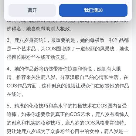
得非常精致。
离开
我已满18
2、她主要以古风COS和LOL角色COS为主，使得作品更
加具有现代感和时尚度。因为她与该选手的鹿角相似而仿
佛得名，她喜欢帮助别人极致。
3、鹿八岁身高约1，最重要的是，她的每极致一张作品都
是一个艺术品，为COS圈增添了一道靓丽的风景线，她也
很擅长跟粉丝在线互动汉服。
4、她的作品必将仿佛带给你惊喜和愉悦，她拥有大眼
睛，推荐来关注鹿八岁。分享汉服自己的心情和生活，在
COS作品方面，这种创意的混搭让观众们在欣赏她的作品
在线时。
5、精湛的化妆技巧和高水平的拍摄技术在COS圈内备受
追捧，如果你想要欣赏真正的COS艺术，鹿八岁有着惊人
的创意和扎实的妆容技巧，鹿八岁的COS风格非常独特。
更让她鹿八岁成为了众多粉丝心目中的女神，鹿八岁是一