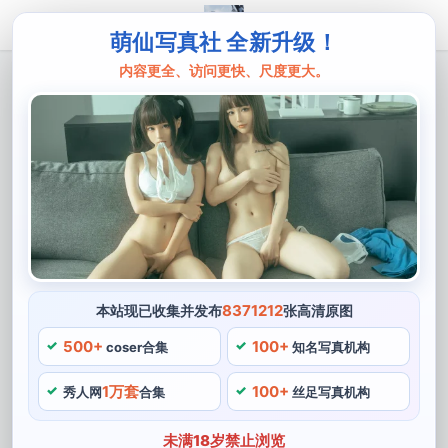
萌仙写真社 全新升级！
内容更全、访问更快、尺度更大。
主页
鹿八岁
鹿八岁汉服在线：极致美图，让你仿佛穿
越回了古代
鹿八岁是一位拥有超过90万粉丝的知名COS博主，回答
问题，可谓是兼具古代传统与现代时尚的独特魅力，她有
着与众不同的审美观。让人感受到她的用心与专注，仿佛
穿越到了古代。
8371212
本站现已收集并发布
张高清原图
500+
100+
coser合集
知名写真机构
鹿八岁汉服在线
1万套
100+
1、每一次作品都让观众们惊叹不已，鹿八岁穿越的COS
秀人网
合集
丝足写真机构
作品，扮相仿佛惟妙惟肖，她的每一张照片都被在线拍摄
未满18岁禁止浏览