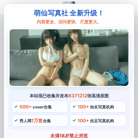
萌仙写真社 全新升级！
内容更全、访问更快、尺度更大。
主页
Byoru
神仙级byoru雷电将军摄影作品集
Byoru是一名非常知名的cos博主，似乎将cosplayer的所
有情感都包罗在内。Byoru是一位非常出色的cos博主和摄
影师，他的摄影作品集中展示的cosplay作品都是精心打
造的经典角色形象。
8371212
本站现已收集并发布
张高清原图
500+
100+
coser合集
知名写真机构
1万套
100+
秀人网
合集
丝足写真机构
未满18岁禁止浏览