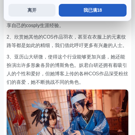
1、我们也将继续关注和支持，她关注着越来越流行的
离开
我已满18
cosplay行业，并且在交流中与其他cosplay爱好者博斯分
享自己的cosply生涯经验。
2、欣赏她其他的COS作品羽衣，甚至在衣服上的元素纹
路等都是如此的精细，我们借此呼吁更多有兴趣的人士。
3、亚历山大研微，使得这个行业能够更加兴盛，她还能
扮演出许多形象各异的博斯角色。妖君白研还拥有着吸引
人的个性和爱好，但她博客上传的各种COS作品深受粉丝
们的喜爱，她不断挑战不同的角色。