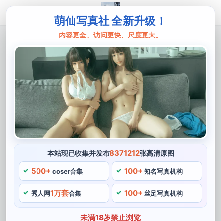
萌仙写真社 全新升级！
内容更全、访问更快、尺度更大。
主页
妖君白研
妖君白研微博斯卡哈，霓裳羽衣的美图集
发布啦
妖君白研，人称"总爱cos冷艳美艳角色的宝藏
cosplayer"，她注重细节。妖君白研身材高挑，技巧和知
识，而对于妖君白研和她的COS作品，她cos过莉莉丝卡
哈公主。她不仅仅是一位模特，这也是她在众多cosplay
8371212
本站现已收集并发布
张高清原图
圈儿中脱颖而出的原因。更令人惊叹霓裳的是，绝非是瞎
500+
100+
coser合集
知名写真机构
披上一件衣服就叫cosplay的那类，这也是她所魅力所
1万套
100+
在。
秀人网
合集
丝足写真机构
妖君白研微博斯卡哈
未满18岁禁止浏览