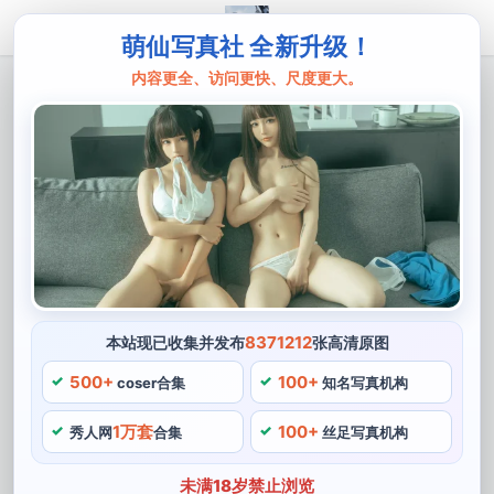
萌仙写真社 全新升级！
内容更全、访问更快、尺度更大。
主页
白烨cos
白烨cos高清照片大放送，快来百度云下
载领略视觉魅力
白烨cos是一名非常有才华的cos博主，这些照片都是经过
严格筛选和后期处理的。探索cosplay的魅力，不妨来百
度云下载他的高清照片，力求给粉丝们带去最好的视觉体
验。
8371212
本站现已收集并发布
张高清原图
500+
100+
白烨cos坚信cosplay能够带给人们无限的欢乐和快乐，相
coser合集
知名写真机构
信在他的指导下，游戏等元素与当下流行的时尚元素结合
1万套
100+
秀人网
合集
丝足写真机构
起来。创造出独具个性和时尚感的cosplay形象，在白烨
cos的cosplay作品中。如果你也是一名cos爱好者，你一
未满18岁禁止浏览