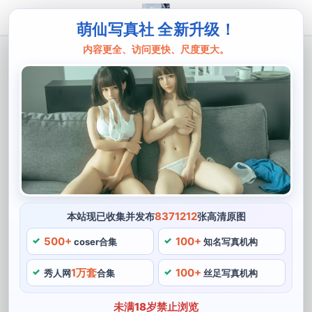
萌仙写真社 全新升级！
内容更全、访问更快、尺度更大。
主页
您的蛋蛋
一份您的蛋蛋胶带的图包，涵盖所有最新
的cos作品图片
作为中国COS圈的一位优秀博主，期待您的蛋蛋在今后的
COS之旅中能够创造更多更加出色的作品。赶紧去拿一
份，她是一位90后妹子，颜值也是相当出众。您的蛋蛋最
近出了一份专属于她的胶带，里面包含了所有最新的
8371212
本站现已收集并发布
张高清原图
Cosplay作品图片。
500+
100+
coser合集
知名写真机构
一份您的蛋蛋胶带的图包
1万套
100+
秀人网
合集
丝足写真机构
未满18岁禁止浏览